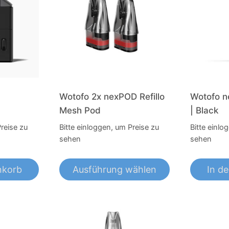
Wotofo 2x nexPOD Refillo
Wotofo ne
Mesh Pod
| Black
Preise zu
Bitte einloggen, um Preise zu
Bitte einlo
sehen
sehen
nkorb
Ausführung wählen
In d
Dieses
Produkt
weist
mehrere