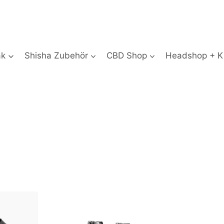
ak
Shisha Zubehör
CBD Shop
Headshop + Ki