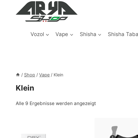
Zum
Inhalt
springen
Vozol
Vape
Shisha
Shisha Tab
/
Shop
/
Vape
/
Klein
Klein
Alle 9 Ergebnisse werden angezeigt