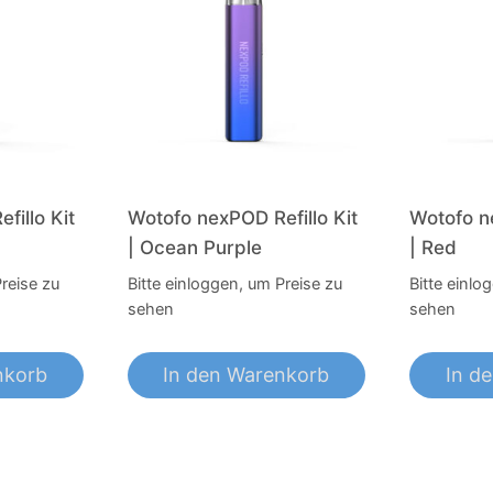
Varianten
auf.
Die
Optionen
können
auf
der
fillo Kit
Wotofo nexPOD Refillo Kit
Wotofo ne
Produktseite
| Ocean Purple
| Red
gewählt
Preise zu
Bitte einloggen, um Preise zu
Bitte einlo
werden
sehen
sehen
nkorb
In den Warenkorb
In d