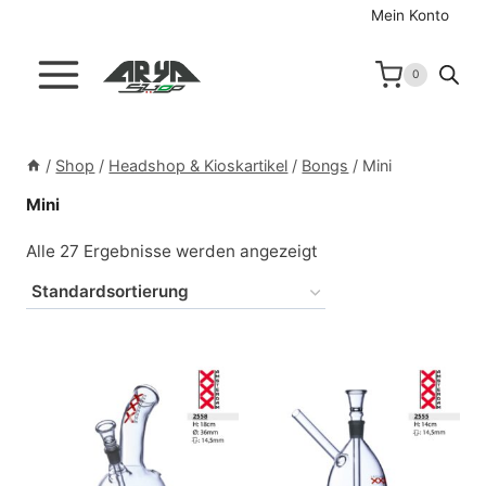
Zum
Mein Konto
Inhalt
springen
0
/
Shop
/
Headshop & Kioskartikel
/
Bongs
/
Mini
Mini
Alle 27 Ergebnisse werden angezeigt