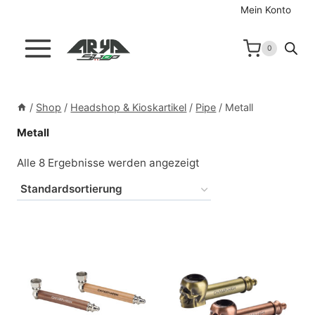
Zum
Mein Konto
Inhalt
springen
0
/
Shop
/
Headshop & Kioskartikel
/
Pipe
/
Metall
Metall
Alle 8 Ergebnisse werden angezeigt