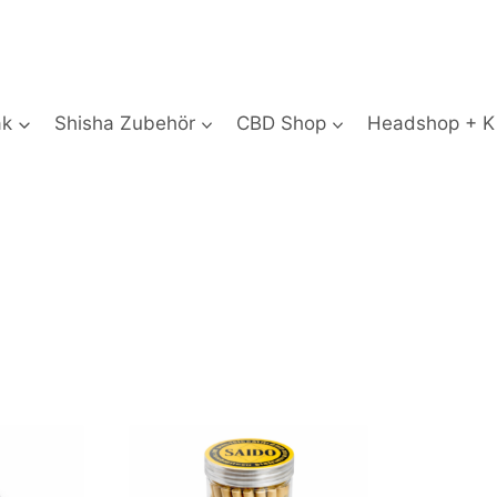
ak
Shisha Zubehör
CBD Shop
Headshop + Ki