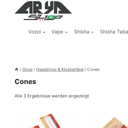
Zum
Inhalt
springen
Vozol
Vape
Shisha
Shisha Tab
/
Shop
/
Headshop & Kioskartikel
/
Cones
Cones
Alle 3 Ergebnisse werden angezeigt