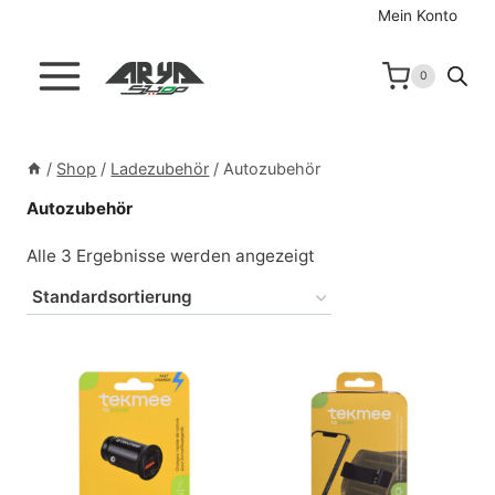
Zum
Mein Konto
Inhalt
springen
0
/
Shop
/
Ladezubehör
/
Autozubehör
Autozubehör
Alle 3 Ergebnisse werden angezeigt