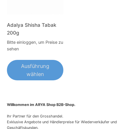
Die
Die
Optionen
Optionen
können
können
Adalya Shisha Tabak
auf
auf
200g
der
der
Bitte einloggen, um Preise zu
Produktseite
Produktseite
sehen
gewählt
gewählt
werden
werden
Ausführung
wählen
Dieses
Produkt
weist
Willkommen im ARYA Shop B2B-Shop.
mehrere
Varianten
Ihr Partner für den Grosshandel.
Exklusive Angebote und Händlerpreise für Wiederverkäufer und
auf.
Geschäftskunden.