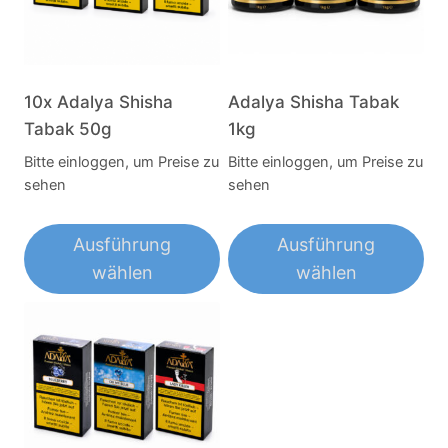
10x Adalya Shisha
Adalya Shisha Tabak
Tabak 50g
1kg
Bitte einloggen, um Preise zu
Bitte einloggen, um Preise zu
sehen
sehen
Ausführung
Ausführung
wählen
wählen
Dieses
Dieses
Produkt
Produkt
weist
weist
mehrere
mehrere
Varianten
Varianten
auf.
auf.