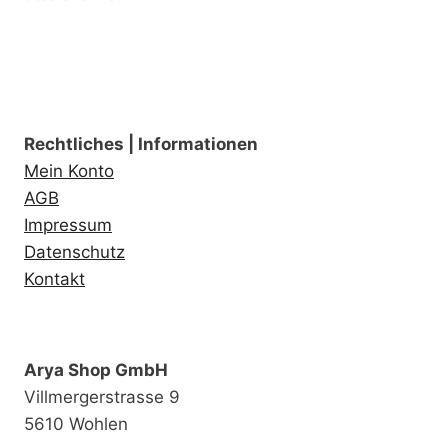
Die
Optionen
können
auf
der
Produktseite
Rechtliches | Informationen
gewählt
Mein Konto
werden
AGB
Impressum
Datenschutz
Kontakt
Arya Shop GmbH
Villmergerstrasse 9
5610 Wohlen