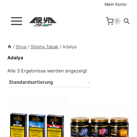
Zum
Mein Konto
Inhalt
springen
0
/
Shop
/
Shisha Tabak
/
Adalya
Adalya
Alle 3 Ergebnisse werden angezeigt