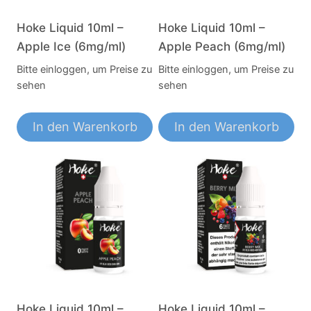
Optionen
Optionen
können
können
Hoke Liquid 10ml –
Hoke Liquid 10ml –
auf
auf
Apple Ice (6mg/ml)
Apple Peach (6mg/ml)
der
der
Bitte einloggen, um Preise zu
Bitte einloggen, um Preise zu
Produktseite
Produktseite
sehen
sehen
gewählt
gewählt
werden
werden
In den Warenkorb
In den Warenkorb
Hoke Liquid 10ml –
Hoke Liquid 10ml –