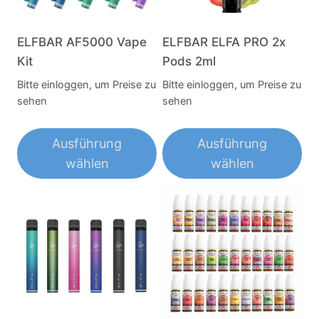
ELFBAR AF5000 Vape
ELFBAR ELFA PRO 2x
Kit
Pods 2ml
Bitte einloggen, um Preise zu
Bitte einloggen, um Preise zu
sehen
sehen
Ausführung
Ausführung
wählen
wählen
Dieses
Dieses
Produkt
Produkt
weist
weist
mehrere
mehrere
Varianten
Varianten
auf.
auf.
Die
Die