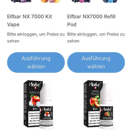
Optionen
Optionen
können
können
Elfbar NX 7000 Kit
Elfbar NX7000 Refill
auf
auf
Vape
Pod
der
der
Bitte einloggen, um Preise zu
Bitte einloggen, um Preise zu
Produktseite
Produktseite
sehen
sehen
gewählt
gewählt
werden
werden
Ausführung
Ausführung
wählen
wählen
Dieses
Dieses
Produkt
Produkt
weist
weist
mehrere
mehrere
Varianten
Varianten
auf.
auf.
Die
Die