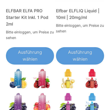
Optionen
Optionen
können
können
ELFBAR ELFA PRO
Elfbar ELFLIQ Liquid |
auf
auf
Starter Kit Inkl. 1 Pod
10ml | 20mg/ml
der
der
2ml
Bitte einloggen, um Preise zu
Produktseite
Produktseite
sehen
Bitte einloggen, um Preise zu
gewählt
gewählt
sehen
werden
werden
Ausführung
Ausführung
wählen
wählen
Dieses
Dieses
Produkt
Produkt
weist
weist
mehrere
mehrere
Varianten
Varianten
auf.
auf.
Die
Die