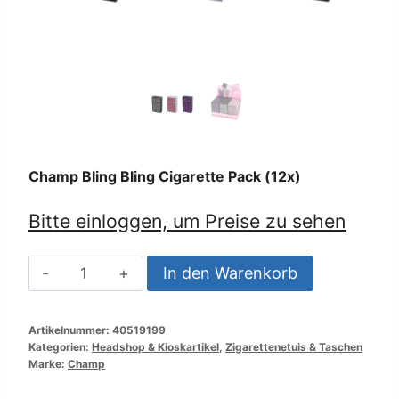
Champ Bling Bling Cigarette Pack (12x)
Bitte einloggen, um Preise zu sehen
Champ
In den Warenkorb
Bling
Bling
Artikelnummer:
40519199
Cigarette
Kategorien:
Headshop & Kioskartikel
,
Zigarettenetuis & Taschen
Pack
Marke:
Champ
(12x)