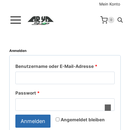
Zum
Mein Konto
Inhalt
springen
0
Anmelden
E
Benutzername oder E-Mail-Adresse
*
r
f
E
Passwort
*
o
r
r
f
d
Angemeldet bleiben
Anmelden
o
e