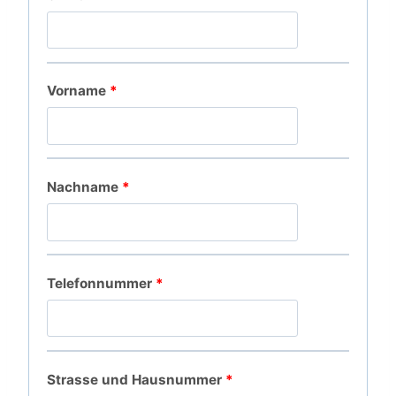
e
i
r
c
l
h
Vorname
*
i
c
h
Nachname
*
Telefonnummer
*
Strasse und Hausnummer
*