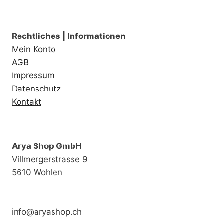
Produktseite
Produktseite
gewählt
gewählt
werden
werden
Rechtliches | Informationen
Mein Konto
AGB
Impressum
Datenschutz
Kontakt
Arya Shop GmbH
Villmergerstrasse 9
5610 Wohlen
info@aryashop.ch