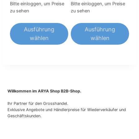
Produktseite
Bitte einloggen, um Preise
Bitte einloggen, um Preise
gewählt
zu sehen
zu sehen
werden
Ausführung
Ausführung
wählen
wählen
Dieses
Dieses
Produkt
Produkt
weist
weist
mehrere
mehrere
Varianten
Varianten
auf.
auf.
Willkommen im ARYA Shop B2B-Shop.
Die
Die
Ihr Partner für den Grosshandel.
Optionen
Optionen
Exklusive Angebote und Händlerpreise für Wiederverkäufer und
können
können
Geschäftskunden.
auf
auf
der
der