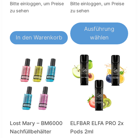
Bitte einloggen, um Preise
Bitte einloggen, um Preise
zu sehen
zu sehen
Ausführung
In den Warenkorb
wählen
Dieses
Produkt
weist
mehrere
Varianten
auf.
Die
Optionen
können
auf
Lost Mary – BM6000
ELFBAR ELFA PRO 2x
der
Nachfüllbehälter
Pods 2ml