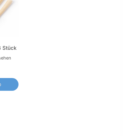
3 Stück
 sehen
b