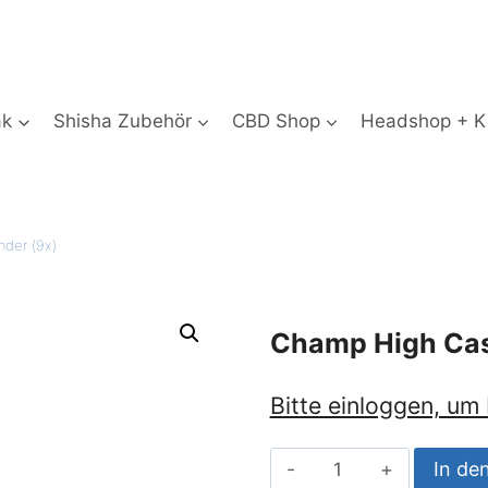
ak
Shisha Zubehör
CBD Shop
Headshop + Ki
nder (9x)
Champ High Casi
Bitte einloggen, um
Champ
In de