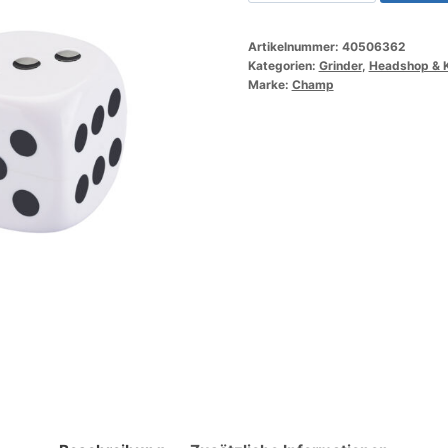
High
Casino
Artikelnummer:
40506362
Dice
Kategorien:
Grinder
,
Headshop & K
Grinder
Marke:
Champ
(9x)
Menge