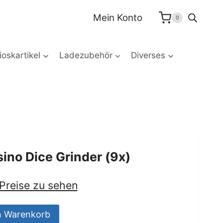
Casino
Mein Konto
0
Dice
Grinder
(9x)
oskartikel
Ladezubehör
Diverses
Menge
no Dice Grinder (9x)
 Preise zu sehen
n Warenkorb