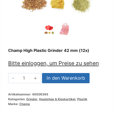
Champ High Plastic Grinder 42 mm (12x)
Bitte einloggen, um Preise zu sehen
Champ
In den Warenkorb
High
Plastic
Artikelnummer:
40506365
Grinder
Kategorien:
Grinder
,
Headshop & Kioskartikel
,
Plastik
42
Marke:
Champ
mm