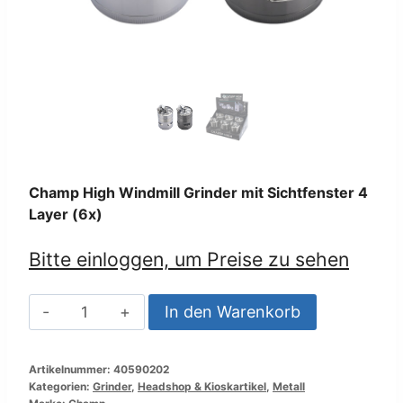
Champ High Windmill Grinder mit Sichtfenster 4
Layer (6x)
Bitte einloggen, um Preise zu sehen
Champ
In den Warenkorb
High
Windmill
Artikelnummer:
40590202
Grinder
Kategorien:
Grinder
,
Headshop & Kioskartikel
,
Metall
mit