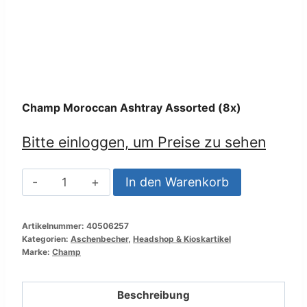
Champ Moroccan Ashtray Assorted (8x)
Bitte einloggen, um Preise zu sehen
Champ
In den Warenkorb
Moroccan
Ashtray
Artikelnummer:
40506257
Assorted
Kategorien:
Aschenbecher
,
Headshop & Kioskartikel
(8x)
Marke:
Champ
Menge
Beschreibung