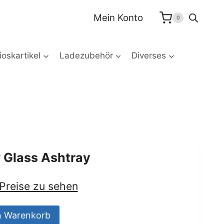
Glass
Mein Konto
0
Ashtray
Menge
oskartikel
Ladezubehör
Diverses
Glass Ashtray
 Preise zu sehen
n Warenkorb