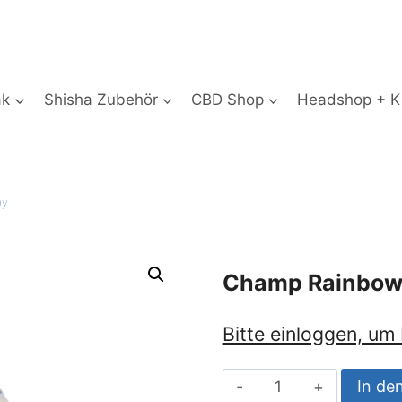
ak
Shisha Zubehör
CBD Shop
Headshop + Ki
ay
Champ Rainbow 
Bitte einloggen, um
Champ
In de