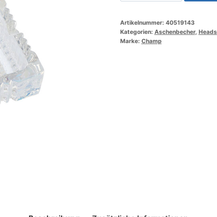
Rainbow
Glass
Artikelnummer:
40519143
Ashtray
Kategorien:
Aschenbecher
,
Headsh
Menge
Marke:
Champ