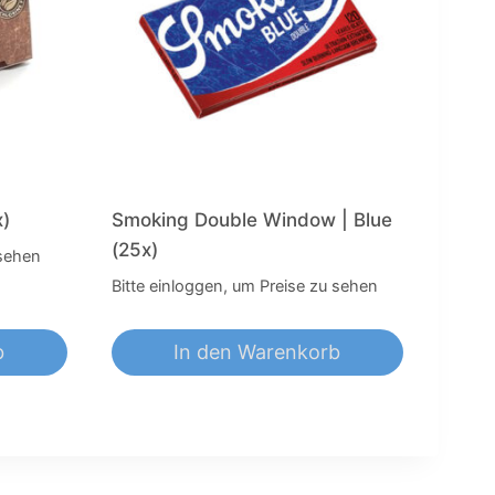
x)
Smoking Double Window | Blue
(25x)
 sehen
Bitte einloggen, um Preise zu sehen
b
In den Warenkorb