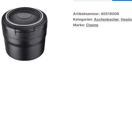
Round
Ashtray
Artikelnummer:
40519008
LED
Kategorien:
Aschenbecher
,
Headsh
(6x)
Marke:
Champ
Menge