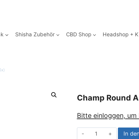
ak
Shisha Zubehör
CBD Shop
Headshop + Ki
6x)
Champ Round As
Bitte einloggen, um
Champ
In de