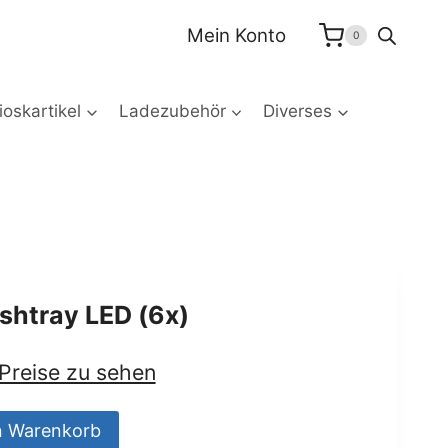
Ashtray
Mein Konto
0
LED
(6x)
Menge
oskartikel
Ladezubehör
Diverses
htray LED (6x)
 Preise zu sehen
n Warenkorb