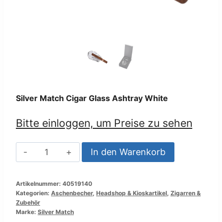
Silver Match Cigar Glass Ashtray White
Bitte einloggen, um Preise zu sehen
Silver
In den Warenkorb
Match
Cigar
Artikelnummer:
40519140
Glass
Kategorien:
Aschenbecher
,
Headshop & Kioskartikel
,
Zigarren &
Ashtray
Zubehör
Marke:
Silver Match
White